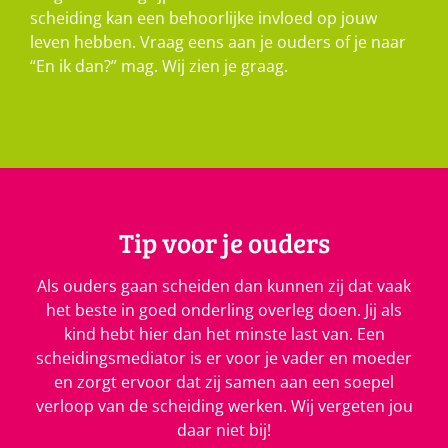
scheiding kan een behoorlijke invloed op jouw
leven hebben. Vraag eens aan je ouders of je naar
“En ik dan?” mag. Wij zien je graag.
Tip voor je ouders
Als ouders gaan scheiden dan kunnen zij dat vaak
het beste in goed onderling overleg doen. Jij als
kind hebt hier dan het minste last van. Een
scheidingsmediator is er voor je vader en moeder
en zorgt ervoor dat zij samen aan een soepel
verloop van de scheiding werken. Wij vergeten jou
daar niet bij!