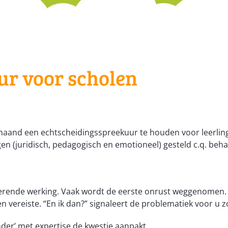
ur voor scholen
aand een echtscheidingsspreekuur te houden voor leerlinge
ngen (juridisch, pedagogisch en emotioneel) gesteld c.q. be
lerende werking. Vaak wordt de eerste onrust weggenomen. 
en vereiste. “En ik dan?” signaleert de problematiek voor 
nder’ met expertise de kwestie aanpakt.